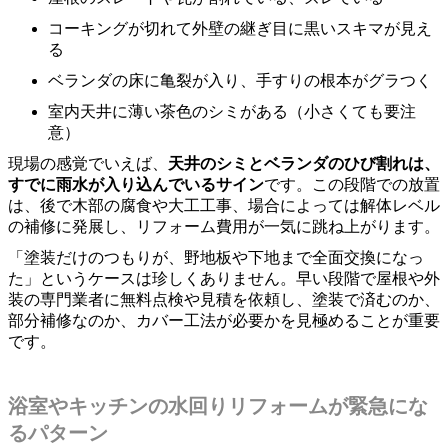
コーキングが切れて外壁の継ぎ目に黒いスキマが見え
る
ベランダの床に亀裂が入り、手すりの根本がグラつく
室内天井に薄い茶色のシミがある（小さくても要注
意）
現場の感覚でいえば、
天井のシミとベランダのひび割れは、
すでに雨水が入り込んでいるサイン
です。この段階での放置
は、後で木部の腐食や大工工事、場合によっては解体レベル
の補修に発展し、リフォーム費用が一気に跳ね上がります。
「塗装だけのつもりが、野地板や下地まで全面交換になっ
た」というケースは珍しくありません。早い段階で屋根や外
装の専門業者に無料点検や見積を依頼し、塗装で済むのか、
部分補修なのか、カバー工法が必要かを見極めることが重要
です。
浴室やキッチンの水回りリフォームが緊急にな
るパターン