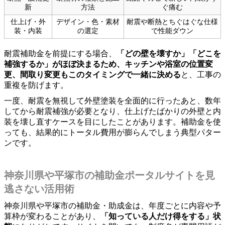
新
方法
ぐ痛む
仕上げ・外
デザイン・色・素材
耐震や断熱とちぐはぐな仕様
装・内装
の選定
で性能ダウン
耐震補助金を前提にする場合、
「どの壁を壊すか」「どこを
補強するか」がほぼ決まるため、キッチンや浴室の位置変
更、間取り変更もこのタイミングで一緒に決める
と、工事の
重複を防げます。
一度、耐震を無視して外壁塗装を全面的に行ったあと、数年
してから耐震補強が必要となり、仕上げたばかりの外壁と内
装を壊し直すケースを目にしたことがあります。補助金を使
っても、結果的にトータル費用が膨らんでしまう典型パター
ンです。
神奈川県や平塚市の補助金ポータルサイトを見
逃さない活用術
神奈川県や平塚市の補助金・助成金は、年度ごとに内容や予
算枠が変わることがあり、
「知っている人だけ得をする」状