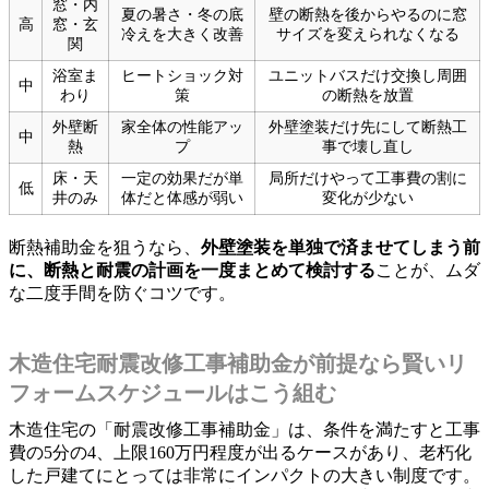
窓・内
夏の暑さ・冬の底
壁の断熱を後からやるのに窓
高
窓・玄
冷えを大きく改善
サイズを変えられなくなる
関
浴室ま
ヒートショック対
ユニットバスだけ交換し周囲
中
わり
策
の断熱を放置
外壁断
家全体の性能アッ
外壁塗装だけ先にして断熱工
中
熱
プ
事で壊し直し
床・天
一定の効果だが単
局所だけやって工事費の割に
低
井のみ
体だと体感が弱い
変化が少ない
断熱補助金を狙うなら、
外壁塗装を単独で済ませてしまう前
に、断熱と耐震の計画を一度まとめて検討する
ことが、ムダ
な二度手間を防ぐコツです。
木造住宅耐震改修工事補助金が前提なら賢いリ
フォームスケジュールはこう組む
木造住宅の「耐震改修工事補助金」は、条件を満たすと工事
費の5分の4、上限160万円程度が出るケースがあり、老朽化
した戸建てにとっては非常にインパクトの大きい制度です。