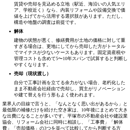
賃貸や売却を見込める立地（駅近、海沿いの人気エリ
ア、学校近く）なら、内装リフォームや設備交換で価
値を上げてから活用する選択肢があります。ただし、
構造や地盤の調査は前提です。
解体
建物の状態が悪く、修繕費用が土地の価格に対して重
すぎる場合は、更地にしてから売却した方がトータル
でマイナスが少ないケースもあります。固定資産税や
管理コストも含めて5〜10年スパンで試算すると判断し
やすくなります。
売却（現状渡し）
自分で工事計画を立てる余力がない場合、老朽化した
まま不動産会社経由で売却し、買主がリノベーション
や建て替えを行う形もよく使われます。
業界人の目線で言うと、「なんとなく思い出があるから」と
最低限の補修だけを続けた空き家は、10年後にまとめて大き
な出費になることが多いです。平塚市の不動産会社や建設業
協会、リフォーム会社に同時に相談し、「工事費」「解体
費」「売却価格」の3つを並べて比較してから判断する方