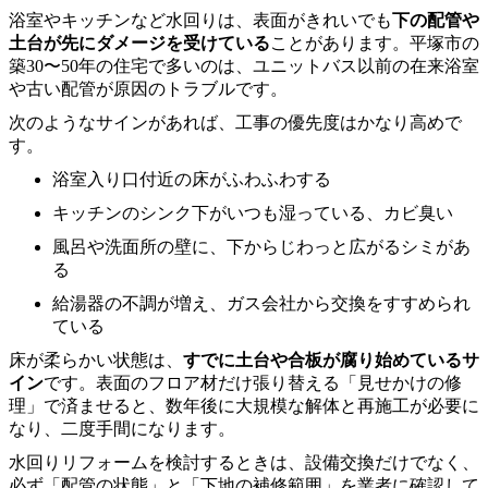
浴室やキッチンなど水回りは、表面がきれいでも
下の配管や
土台が先にダメージを受けている
ことがあります。平塚市の
築30〜50年の住宅で多いのは、ユニットバス以前の在来浴室
や古い配管が原因のトラブルです。
次のようなサインがあれば、工事の優先度はかなり高めで
す。
浴室入り口付近の床がふわふわする
キッチンのシンク下がいつも湿っている、カビ臭い
風呂や洗面所の壁に、下からじわっと広がるシミがあ
る
給湯器の不調が増え、ガス会社から交換をすすめられ
ている
床が柔らかい状態は、
すでに土台や合板が腐り始めているサ
イン
です。表面のフロア材だけ張り替える「見せかけの修
理」で済ませると、数年後に大規模な解体と再施工が必要に
なり、二度手間になります。
水回りリフォームを検討するときは、設備交換だけでなく、
必ず「配管の状態」と「下地の補修範囲」を業者に確認して