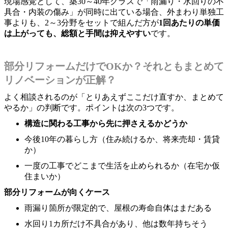
現場感覚として、築30～40年クラスで「雨漏り・水回りの不
具合・内装の傷み」が同時に出ている場合、外まわり単独工
事よりも、2～3分野をセットで組んだ方が
1回あたりの単価
は上がっても、総額と手間は抑えやすい
です。
部分リフォームだけでOKか？それともまとめて
リノベーションが正解？
よく相談されるのが「とりあえずここだけ直すか、まとめて
やるか」の判断です。ポイントは次の3つです。
構造に関わる工事から先に押さえるかどうか
今後10年の暮らし方（住み続けるか、将来売却・賃貸
か）
一度の工事でどこまで生活を止められるか（在宅か仮
住まいか）
部分リフォームが向くケース
雨漏り箇所が限定的で、屋根の寿命自体はまだある
水回り1カ所だけ不具合があり、他は数年持ちそう