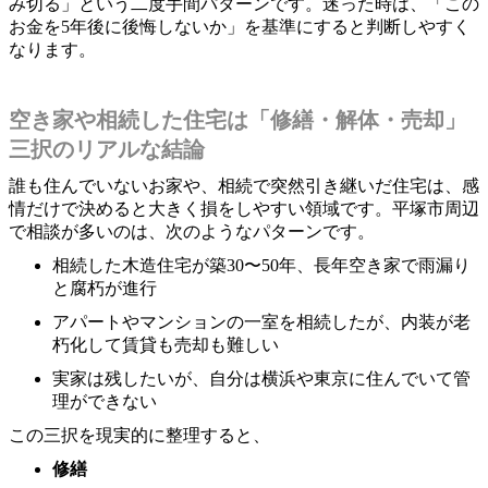
み切る」という二度手間パターンです。迷った時は、「この
お金を5年後に後悔しないか」を基準にすると判断しやすく
なります。
空き家や相続した住宅は「修繕・解体・売却」
三択のリアルな結論
誰も住んでいないお家や、相続で突然引き継いだ住宅は、感
情だけで決めると大きく損をしやすい領域です。平塚市周辺
で相談が多いのは、次のようなパターンです。
相続した木造住宅が築30〜50年、長年空き家で雨漏り
と腐朽が進行
アパートやマンションの一室を相続したが、内装が老
朽化して賃貸も売却も難しい
実家は残したいが、自分は横浜や東京に住んでいて管
理ができない
この三択を現実的に整理すると、
修繕