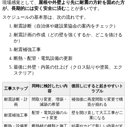
現場感覚として、
屋根や外壁より先に耐震の方針を固めた方
が、長期的には安く安全に済む
ことが多いです。
スケジュールの基本形は、次の流れです。
耐震診断（自治体や建設業協会の案内をチェック）
耐震計画の作成（どの壁を強くするか、どこを抜ける
か）
耐震補強工事
断熱・配管・電気設備の更新
最後に外壁・内装の仕上げ（クロス貼りや塗装、エク
ステリア）
同時に検討したい内
後回しにすると起きやすいト
工事ステップ
容
ラブル
耐震診断・計
間取り変更、増築・
補強後に再度間取り変更で構
画
減築の希望
造が崩れる
配管・電気設備のル
壁を開け直して大工工事が二
耐震補強工事
ート変更
重になる
断熱・設備更
断熱材の種類と施工
結露やカビで新しい内装がす