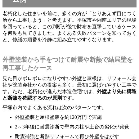
老朽化した住まいを前に、多くの方が「とりあえず目につく
所から工事しよう」と考えます。平塚市や湘南エリアの現場
を回っていると、この判断が後で財布を直撃しているケース
を何度も見てきました。よくある失敗パターンを知っておく
と、修繕の順番を冷静に組み立てやすくなります。
外壁塗装から手をつけて耐震や断熱で結局壁を
再工事したケース
見た目がボロボロになりやすい外壁と屋根は、リフォーム会
社や塗装会社からの提案も多く、最初に選ばれやすい工事で
す。ただ、老朽化が進んだ木造住宅では、
外壁より先に構造
と断熱を確認するのが原則
です。
平塚市内でよくある流れは次のパターンです。
外壁塗装と屋根塗装を約120万円で実施
2～3年後に耐震診断で壁内の柱や土台の劣化が発覚
耐震補強と断熱リフォームで再び外壁をはがす