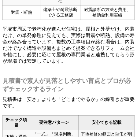
社
建築士や耐震診断
耐震診断の方法と費用、
耐震・断熱
できる工務店
補助金利用実績
平塚市周辺で老朽化が進んだ住宅は、屋根と外壁だけ、内装
だけ、の単発修理に見えても、実際は耐震や断熱、設備の寿
命が絡み合っています。複数の工事項目が絡む場合は、内装
だけでなく構造や設備もまとめて提案できるリフォーム会社
を軸にし、必要に応じて屋根の専門業者と連携してもらう形
が現場では安定しています。
見積書で素人が見落としやすい盲点とプロが必
ずチェックするライン
見積書は「安さ」よりも「どこまでやるか」の線引きが重要
です。
チェック項
要注意パターン
安心できる記載
目
「一式」「現場判断」
下地補修の範囲と単価が明
下地・構造