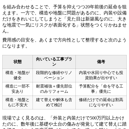
を組み合わせることで、予算を抑えつつ20年前後の延命を狙
えます。一方で、構造や地盤に問題があるのに、内装や設備
だけをきれいにしてしまうと「見た目は新築風なのに、大き
な地震で一気にリスクが表面化する」状態をつくりかねませ
ん。
費用感の目安を、あくまで方向性として整理すると次のよう
になります。
向いている工事プラ
状態
備考
ン
構造・地盤が
段階的な修繕やリノ
内装や水回り中心でも投
健全
ベーション
資効果が出やすい
構造に一部不
耐震補強＋優先部位
予算配分を「命を守る工
安あり
のみリフォーム
事」優先に
構造・地盤と
建て替えや解体も含
修繕だけでの延命は割高
もに不安大
めて検討
になりやすい
現場でよく見るのは、「外装と内装だけで500万円以上かけ
たのに、数年後に基礎や土台の傷みが発覚して建て替えに踏