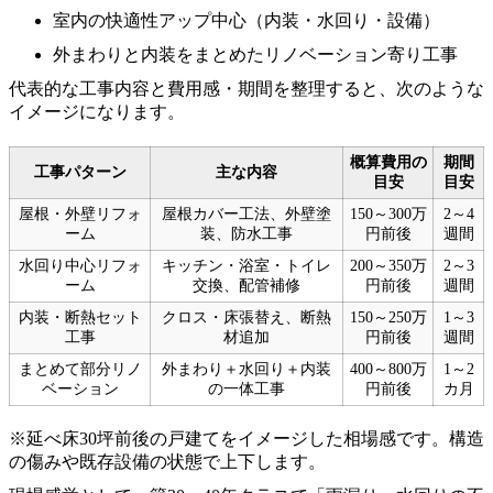
室内の快適性アップ中心（内装・水回り・設備）
外まわりと内装をまとめたリノベーション寄り工事
代表的な工事内容と費用感・期間を整理すると、次のような
イメージになります。
概算費用の
期間
工事パターン
主な内容
目安
目安
屋根・外壁リフォ
屋根カバー工法、外壁塗
150～300万
2～4
ーム
装、防水工事
円前後
週間
水回り中心リフォ
キッチン・浴室・トイレ
200～350万
2～3
ーム
交換、配管補修
円前後
週間
内装・断熱セット
クロス・床張替え、断熱
150～250万
1～3
工事
材追加
円前後
週間
まとめて部分リノ
外まわり＋水回り＋内装
400～800万
1～2
ベーション
の一体工事
円前後
カ月
※延べ床30坪前後の戸建てをイメージした相場感です。構造
の傷みや既存設備の状態で上下します。