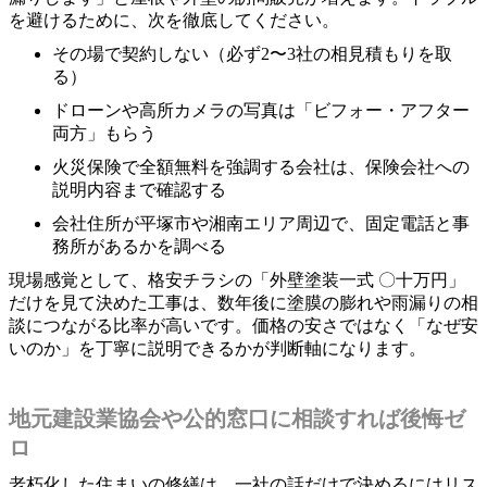
を避けるために、次を徹底してください。
その場で契約しない（必ず2〜3社の相見積もりを取
る）
ドローンや高所カメラの写真は「ビフォー・アフター
両方」もらう
火災保険で全額無料を強調する会社は、保険会社への
説明内容まで確認する
会社住所が平塚市や湘南エリア周辺で、固定電話と事
務所があるかを調べる
現場感覚として、格安チラシの「外壁塗装一式 〇十万円」
だけを見て決めた工事は、数年後に塗膜の膨れや雨漏りの相
談につながる比率が高いです。価格の安さではなく「なぜ安
いのか」を丁寧に説明できるかが判断軸になります。
地元建設業協会や公的窓口に相談すれば後悔ゼ
ロ
老朽化した住まいの修繕は、一社の話だけで決めるにはリス