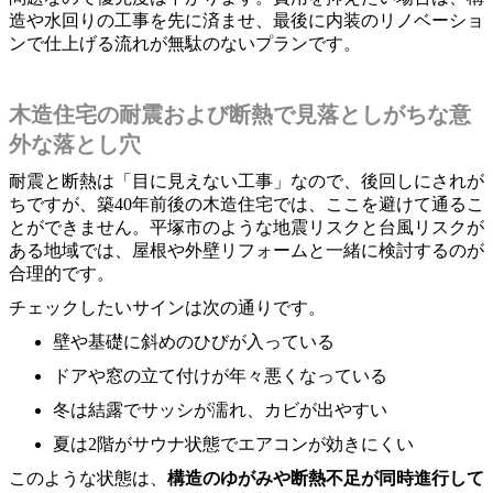
造や水回りの工事を先に済ませ、最後に内装のリノベーショ
ンで仕上げる流れが無駄のないプランです。
木造住宅の耐震および断熱で見落としがちな意
外な落とし穴
耐震と断熱は「目に見えない工事」なので、後回しにされが
ちですが、築40年前後の木造住宅では、ここを避けて通るこ
とができません。平塚市のような地震リスクと台風リスクが
ある地域では、屋根や外壁リフォームと一緒に検討するのが
合理的です。
チェックしたいサインは次の通りです。
壁や基礎に斜めのひびが入っている
ドアや窓の立て付けが年々悪くなっている
冬は結露でサッシが濡れ、カビが出やすい
夏は2階がサウナ状態でエアコンが効きにくい
このような状態は、
構造のゆがみや断熱不足が同時進行して