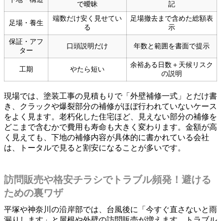
で曖昧
記
端数だけ安く見せてい
足場撤去まで含めた総額表
足場・養生
る
示
保証・アフ
口頭説明だけ
年数と範囲を書面で提示
ター
余裕ある日数＋天候リスク
工期
やたら短い
の説明
現場では、塗装工事の見積もりで「外壁補修一式」とだけ書
き、クラックや爆裂部分の補修がほぼ行われていないケース
をよく見ます。老朽化した住宅ほど、見えない部分の補修を
どこまで含むかで費用も寿命も大きく変わります。金額が高
く見えても、下地の補修内容が具体的に書かれている会社
は、トータルで見ると割安になることが多いです。
訪問販売や格安チラシでトラブル頻発！避ける
ための裏ワザ
平塚や神奈川の沿岸部では、台風後に「今すぐ直さないと雨
漏りします」と屋根や外壁の訪問販売が増えます。トラブル