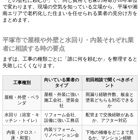
「どの会社に頼むか」で、同じ費用でも家の寿命が10年単位
で変わります。現場の空気を知っている立場から、平塚や湘
南エリアで老朽化した住まいを任せられる業者の見分け方を
まとめます。
平塚市で屋根や外壁と水回り・内装それぞれ業
者に相談する時の要点
まずは、工事の種類ごとに「誰に何を頼むか」を整理すると
失敗しにくくなります。
向いている業者の
初回相談で聞くべきポイ
工事種別
タイプ
ント
屋根・外装に強い
雨漏り経験件数、板金と
屋根・外壁・ベラ
施工会社、塗装会
塗装どちらも対応できる
ンダ
社
か
水回り（浴室・キ
リフォーム会社、
配管まで交換経験がある
ッチン・トイレ）
設備に強い工務店
か、アフター対応
内装リフォーム、
内装（クロス・
下地の補修をどこまで見
リノベーション会
床・和室）
るか、マンション経験