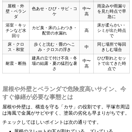
屋根・外
雨染みや雨漏り
色あせ・ひび・サビ・コ
中〜
壁・ベラン
を見た時点で早
ケ
高
ダ
急に
浴室・キッ
床が柔らかい・
カビ臭・床のふわつき・
チンなど水
高
シミが出た時点
配管の水漏れ
回り
で
床・クロ
歩くと沈む・畳のへこ
同じ場所で毎回
中
ス・和室
み・クロスの浮き
きしむ場合
建具の立て付け不良・冬
ひび割れとセッ
中〜
耐震・断熱
場の結露・夏の猛烈な暑
トで出てきた時
高
さ
点で
屋根や外壁とベランダで危険度高いサイン、今
すぐ修繕が必要な事態とは
屋根や外壁は、構造を守る「カサ」の役割です。平塚市周辺
は海風で金属がサビやすく、塗装の劣化も早まりがちです。
チェックしてほしいポイントは次の通りです。
屋根のスレートや瓦が割れている、ズレている