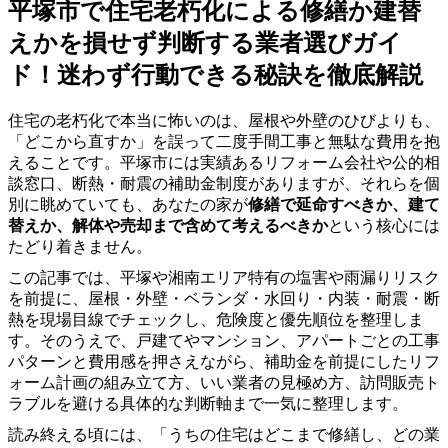
平塚市で住宅老朽化による修繕か建替
えかを損せず判断する業者選びガイ
ド！迷わず行動できる秘訣を徹底解説
住宅の老朽化で本当に怖いのは、屋根や外壁のひびよりも、
「どこから直すか」を誤って二度手間工事と無駄な費用を抱
えることです。平塚市には実績あるリフォーム会社や公的相
談窓口、断熱・耐震の補助金制度がありますが、それらを個
別に眺めていても、あなたの家が
修繕で延命すべきか、建て
替えか、解体や売却まで含めて考えるべきか
という核心には
たどり着きません。
この記事では、平塚や湘南エリア特有の塩害や雨漏りリスク
を前提に、屋根・外壁・ベランダ・水回り・内装・耐震・断
熱を現場目線でチェックし、危険度と優先順位を整理しま
す。そのうえで、戸建てやマンション、アパートごとの工事
パターンと費用感を押さえながら、補助金を前提にしたリフ
ォーム計画の組み立て方、いい業者の見極め方、訪問販売ト
ラブルを避ける具体的な判断軸まで一気に整理します。
読み終える頃には、「うちの住宅はどこまで修繕し、どの業