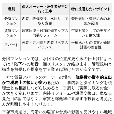
個人オーナー・居住者が主に
種別
特に注意したいポイント
行う工事
分譲マン
内装、設備交換、水回り、間
管理規約・管理組合の承
ション
取り変更
認が必須
賃貸マン
原状回復＋付加価値アップの
空室対策としてのデザイ
ション
内装リフォーム
ンと耐久性
外装・共用部と内装リペアの
一棟あたりの収支と修繕
アパート
バランス
計画の整合性
分譲マンションでは、水回りの位置変更や床の仕上げによっ
ては「階下への騒音・漏水リスク」が絡みます。管理規約と
構造を無視した提案をする業者は避けた方が安全です。
一方で賃貸アパートのオーナーの場合、
修繕費か資本的支出
かで税務上の扱いが変わる
ため、工事内容とタイミングを税
理士とも相談しながら決めると、手残り（実際に残るお金）
が大きく変わります。内装リフォームや設備交換は、単なる
見た目の話ではなく、家賃と稼働率に直結する投資と考えた
方が判断しやすくなります。
平塚市周辺は、海沿いの塩害や台風の影響を受けやすい地域