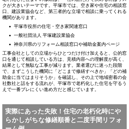
クが大きいテーマです。平塚市では、空き家や住宅の相談窓
口、建設業協会など、第三者的な立場で相談に乗ってくれる
機関があります。
平塚市役所の住宅・空き家関連窓口
一般社団法人 平塚建設業協会
神奈川県のリフォーム相談窓口や補助金案内ページ
工事会社としての立場からひとつだけ付け加えると、公的窓
口を通じて相談している方は、見積内容への理解度が高く、
結果として無駄な工事が減ります。業者選びに迷った段階
で、まずこうした機関に「どこまで修繕すべきか」「どの補
助金に当てはまりそうか」を確認し、その上で地域密着の会
社数社と話をする流れが、平塚市で老朽化した住宅を守るう
えで一番ブレにくい進め方だと感じています。
実際にあった失敗！住宅の老朽化時にや
らかしがちな修繕順番と二度手間リフォ
ーム例