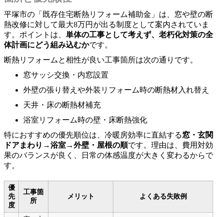
平塚市の「既存住宅断熱リフォーム補助金」は、窓や壁の断
熱改修に対して最大8万円が出る制度として案内されていま
す。ポイントは、
単体の工事として考えず、老朽化対策の全
体計画にどう組み込むか
です。
断熱リフォームと相性が良い工事箇所は次の通りです。
窓サッシ交換・内窓設置
外壁の張り替えや外装リフォーム時の断熱材入れ替え
天井・床の断熱材補充
浴室リフォーム時の壁・床断熱強化
特におすすめの優先順位は、冷暖房効率に直結する
窓・玄関
ドアまわり→浴室→外壁・屋根の順
です。理由は、費用対効
果のバランスが良く、日常の体感温度が大きく変わるからで
す。
優
工事箇
先
メリット
よくある失敗例
所
度