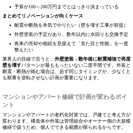
予算が100～200万円までとはっきり決まっている
まとめてリノベーションが向くケース
耐震や断熱を本気でやりたい（壁を壊す工事が前提）
外壁塗装の予定があり、数年以内に水回りも交換予定
将来の売却や相続を見据えて「見た目と性能」を一度
整えたい
業界人の目線で言うと、
外壁塗装→数年後に耐震補強で再度
壁を壊す
パターンが最ももったいない二度手間です。外装と
耐震・断熱が絡む場合は、必ず同じタイミングか、少なくと
も順番を逆転させない計画が重要になります。
マンションやアパート修繕で計画が変わるポイ
ント
マンションやアパートの老朽化対策では、戸建てと考え方が
変わります。構造体や外装は管理組合やオーナー側の大規模
修繕で扱うため、個人でできる範囲が限られるからです。