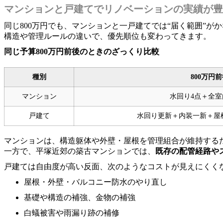
マンションと戸建てでリノベーションの実績が豊
同じ800万円でも、マンションと一戸建てでは“届く範囲”が
構造や管理ルールの違いで、優先順位も変わってきます。
同じ予算800万円前後のときのざっくり比較
種別
800万円
マンション
水回り4点＋全
戸建て
水回り更新＋内装一新＋屋
マンションは、構造躯体や外壁・屋根を管理組合が維持する
一方で、平塚近郊の築古マンションでは、
既存の配管経路や
戸建ては自由度が高い反面、次のようなコストが見えにくく
屋根・外壁・バルコニー防水のやり直し
基礎や構造の補強、金物の補強
白蟻被害や雨漏り跡の補修