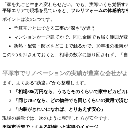
「家を丸ごと生まれ変わらせたい。でも、実際いくら覚悟す
平塚エリアで現場を見ていると、
フルリフォームの体感的な中
ポイントは次の3つです。
予算帯ごとにできる工事の“深さ”が違う
マンションか一戸建てかで、同じ金額でも届く範囲が変
断熱・配管・防水をどこまで触るかで、10年後の後悔
この3つを押さえておくと、相場の数字に振り回されず、「
平塚市でリノベーションの実績が豊富な会社がよ
まず、よくある“勘違い”から整理します。
「相場886万円なら、うちもそのくらいで家中ピカピカ
「同じ70㎡なら、どの物件でも同じくらいの費用で済
「内装がきれいになれば、とりあえず安心」
現場の感覚では、次のように整理した方が安全です。
平塚市近郊でよくある勘違いと実際のイメージ