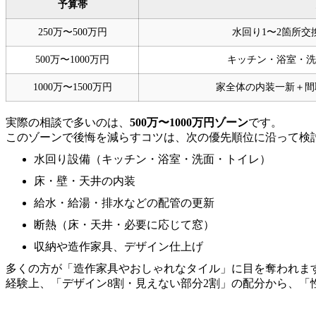
予算帯
250万〜500万円
水回り1〜2箇所
500万〜1000万円
キッチン・浴室・洗
1000万〜1500万円
家全体の内装一新＋間
実際の相談で多いのは、
500万〜1000万円ゾーン
です。
このゾーンで後悔を減らすコツは、次の優先順位に沿って検
水回り設備（キッチン・浴室・洗面・トイレ）
床・壁・天井の内装
給水・給湯・排水などの配管の更新
断熱（床・天井・必要に応じて窓）
収納や造作家具、デザイン仕上げ
多くの方が「造作家具やおしゃれなタイル」に目を奪われま
経験上、「デザイン8割・見えない部分2割」の配分から、「