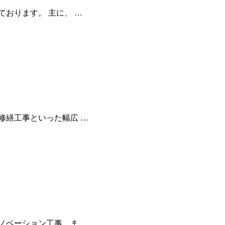
ております。 主に、 …
修繕工事といった幅広 …
ノベーション工事、ま …