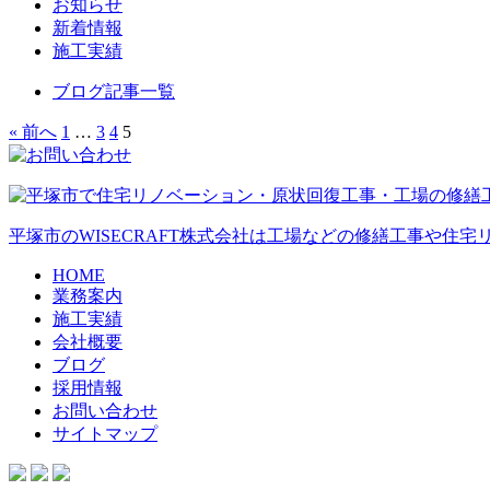
お知らせ
新着情報
施工実績
ブログ記事一覧
« 前へ
1
…
3
4
5
平塚市のWISECRAFT株式会社は工場などの修繕工事や住
HOME
業務案内
施工実績
会社概要
ブログ
採用情報
お問い合わせ
サイトマップ