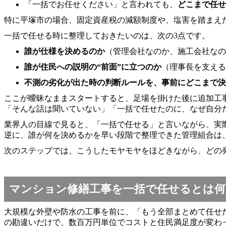
「一括でお任せください」と言われても、
どこまで任せ
特に平塚市の場合、固定資産税の減額制度や、塩害を踏まえ
一括で任せる時に整理しておきたいのは、次の3点です。
誰が仕様を決めるのか
（管理会社なのか、施工会社なの
誰が住民への説明の“前面”に立つのか
（理事長を支える
不測の劣化が出た時の判断ルールを、事前にどこまで決
ここが曖昧なままスタートすると、足場を掛けた後に追加工
「そんな話は聞いていない」「一括で任せたのに、なぜ自分
業界人の目線で見ると、「一括で任せる」と言いながら、実
逆に、誰が何を決めるかを早い段階で整理できた管理組合は
次のステップでは、こうしたモヤモヤをほどきながら、どの
マンション修繕工事を一括で任せるとは何
大規模な外壁や防水の工事を前に、「もう全部まとめて任せ
の勘違いだけで、数百万円単位でコストと住民満足度が変わ