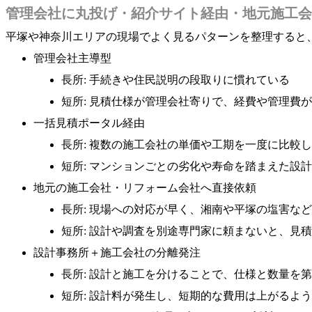
管理会社に丸投げ・紹介サイト経由・地元施工会
平塚や神奈川エリアの現場でよく見るパターンを整理すると
管理会社主導型
長所: 手続きや住民説明の段取りに慣れている
短所: 見積仕様が管理会社寄りで、経費や管理費
一括見積ポータル経由
長所: 複数の施工会社の単価や工期を一度に比較
短所: マンションごとの劣化や寿命を踏まえた設
地元の施工会社・リフォーム会社へ直接依頼
長所: 現場への対応が早く、湘南や平塚の塩害な
短所: 設計や調査を別途専門家に頼まないと、見
設計事務所＋施工会社の分離発注
長所: 設計と施工を分けることで、仕様と数量を
短所: 設計料が発生し、短期的な費用は上がるよ