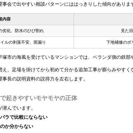
理事会で出やすい相談パターンにははっきりした傾向がありま
談内容
の劣化、防水のひび割れ
見た
タイルの剥落不安、雨漏り
下地補修のボ
、平塚市の海風を受けているマンションでは、ベランダ側の鉄部
が増え、足場を掛けてから初めて分かる追加工事が膨らみやすく
理事長の説明資料の説得力を左右します。
で起きやすいモヤモヤの正体
が潜んでいます。
バラで比較にならない
のか分からない