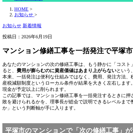
HOME
>
お知らせ
>
お知らせ
新着情報
投稿日：
2026年6月19日
マンション修繕工事を一括発注で平塚
あなたのマンションの次の修繕工事は、もう静かに「コスト」
ると、
費用が膨らむのに資産価値はあまり上がらない
という
本来、一括発注は便利な仕組みではなく、費用、発注方法、
産税減額制度というローカル条件が結果を大きく左右します
現金が予定以上に削られます。
この記事では、マンション修繕工事を一括発注するときに押
敗を避けられるかを、理事長が総会で説明できるレベルまで
か」という判断軸が手に入ります。
平塚市のマンションで「次の修繕工事」が