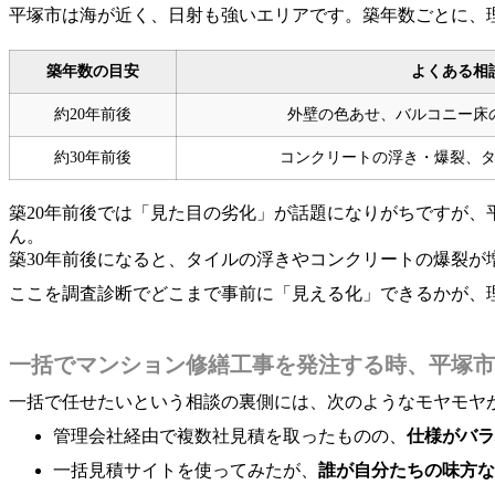
平塚市は海が近く、日射も強いエリアです。築年数ごとに、
築年数の目安
よくある相
約20年前後
外壁の色あせ、バルコニー床
約30年前後
コンクリートの浮き・爆裂、
築20年前後では「見た目の劣化」が話題になりがちですが
ん。
築30年前後になると、タイルの浮きやコンクリートの爆裂
ここを調査診断でどこまで事前に「見える化」できるかが、
一括でマンション修繕工事を発注する時、平塚市
一括で任せたいという相談の裏側には、次のようなモヤモヤ
管理会社経由で複数社見積を取ったものの、
仕様がバラ
一括見積サイトを使ってみたが、
誰が自分たちの味方な