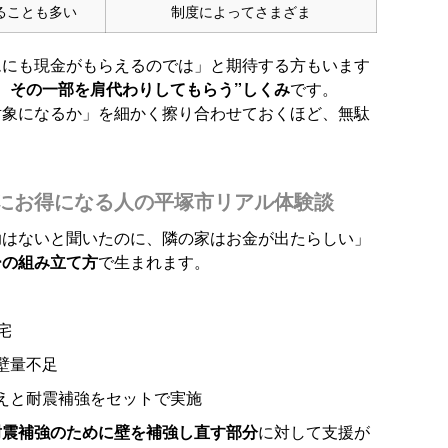
ることも多い
制度によってさまざま
ムにも現金がもらえるのでは」と期待する方もいます
、その一部を肩代わりしてもらう”しくみ
です。
対象になるか」を細かく擦り合わせておくほど、無駄
にお得になる人の平塚市リアル体験談
助はないと聞いたのに、隣の家はお金が出たらしい」
ーの組み立て方
で生まれます。
宅
壁量不足
えと耐震補強をセットで実施
耐震補強のために壁を補強し直す部分
に対して支援が