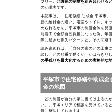
フリー、介護系の制度を組み合わせる
のが現実です。
本記事は、「住宅修繕 助成金 平塚市
新の給付金の違い、浴室やトイレ、キ
められるかを、平塚市の制度全体を見
前着工で全額自己負担になった例、年
際に起きた損失パターンと、その回避
読み進めれば、「自分の家のどの工事
談し、どの順番で動くか」がはっきり
の手残りを最大化するための実務的な
平塚市で住宅修繕や助成金
金の地図
「どの制度が自分の家に当てはまるの
い」。平塚エリアで相談を受けている
気に整理しておきます。