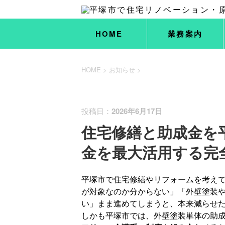
HOME
業務案内
HOME
>
お知らせ
>
お知らせ
新着情報
投稿日：
2026年6月17日
住宅修繕と助成金を
金を最大活用する完
平塚市で住宅修繕やリフォームを考え
が対象なのか分からない」「外壁塗装
い」まま進めてしまうと、本来減らせ
しかも平塚市では、外壁塗装単体の助