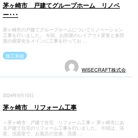
茅ヶ崎市 戸建てグループホーム リノベ
ー･･･
茅ヶ崎市の戸建てグループホームについてリノベーション
工事を行いました。 今回、お部屋のレイアウト変更と各部
屋の個室化をメインに工事を行ってお …
施工実績
WISECRAFT株式会
社
2024年9月10日
茅ヶ崎市 リフォーム工事
＜茅ヶ崎市 戸建て住宅 リフォーム工事＞ 茅ヶ崎市にあ
る戸建て住宅のリフォーム工事を行いました。 今回は、浴
室、洗面室で、お風呂の交換、洗面 …